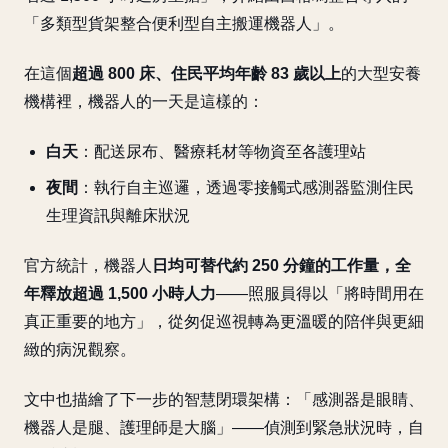
「多類型貨架整合便利型自主搬運機器人」。
在這個
超過 800 床、住民平均年齡 83 歲以上
的大型安養
機構裡，機器人的一天是這樣的：
白天
：配送尿布、醫療耗材等物資至各護理站
夜間
：執行自主巡邏，透過零接觸式感測器監測住民
生理資訊與離床狀況
官方統計，機器人
日均可替代約 250 分鐘的工作量，全
年釋放超過 1,500 小時人力
——照服員得以「將時間用在
真正重要的地方」，從匆促巡視轉為更溫暖的陪伴與更細
緻的病況觀察。
文中也描繪了下一步的智慧閉環架構：「感測器是眼睛、
機器人是腿、護理師是大腦」——偵測到緊急狀況時，自