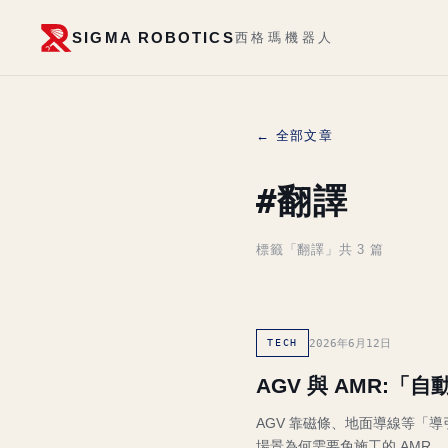
SIGMA ROBOTICS
西格瑪機器人
← 全部文章
#翻譯
標籤「翻譯」共 3 篇
2026年6月12日
TECH
AGV 與 AMR:
AGV 靠磁條、地面導線等「
場景為何需要免施工的 AMR。