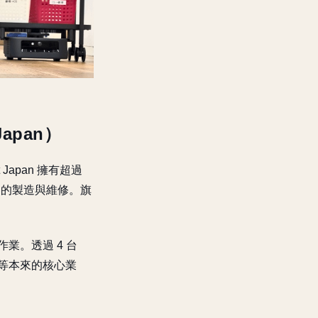
apan）
apan 擁有超過
聽器的製造與維修。旗
作業。透過 4 台
」等本來的核心業