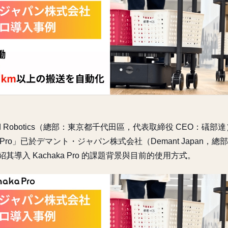
rred Robotics（總部：東京都千代田區，代表取締役 CEO：礒
a Pro」已於デマント・ジャパン株式会社（Demant Japan，
其導入 Kachaka Pro 的課題背景與目前的使用方式。