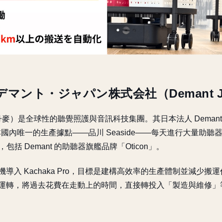
マント・ジャパン株式会社（Demant J
丹麥）是全球性的聽覺照護與音訊科技集團。其日本法人 Demant J
本國內唯一的生產據點——品川 Seaside——每天進行大量助
，包括 Demant 的助聽器旗艦品牌「Oticon」。
導入 Kachaka Pro，目標是建構高效率的生產體制並減少搬運
ro 同時運轉，將過去花費在走動上的時間，直接轉投入「製造與維修