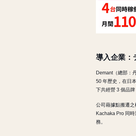
導入企業：デ
Demant（總部：
50 年歷史，在日
下共經營 3 個品牌
公司藉據點搬遷之機
Kachaka P
務。