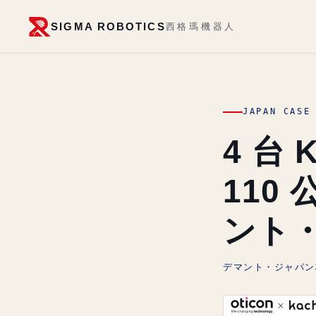
SIGMA ROBOTICS
西格瑪機器人
JAPAN CAS
4 台 
110 
ント
デマント・ジャパン株