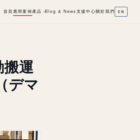
首頁
應用案例
產品
Blog & News
支援中心
關於我們
EN
▾
自動搬運
n（デマ