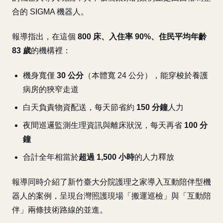
合的 SIGMA 機器人。
報導指出，在這個
800 床、入住率 90%、住民平均年齡
83 歲
的機構裡：
機身寬僅
30 公分
（本體寬 24 公分），能穿梭於養護
病房的狹窄走道
白天負責物資配送，每天節省約
150 分鐘
人力
夜間巡邏監測生理資訊與離床狀況，每天再省
100 分
鐘
合計全年相當於
超過 1,500 小時
的人力釋放
報導同時介紹了新竹臺大分院護理之家導入互動陪伴型機
器人的案例，呈現台灣照護現場「搬運巡檢」與「互動陪
伴」兩條技術路線的並進。