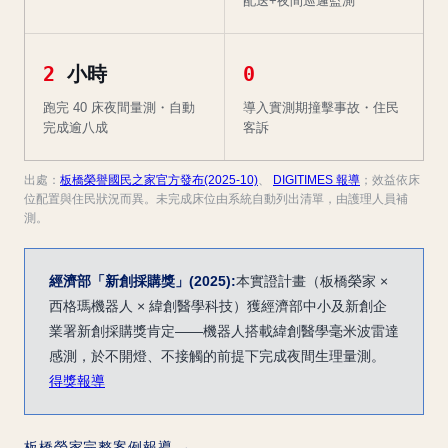
配送+夜間巡邏監測
2
小時
0
跑完 40 床夜間量測・自動
導入實測期撞擊事故・住民
完成逾八成
客訴
出處：
板橋榮譽國民之家官方發布(2025-10)
、
DIGITIMES 報導
；效益依床
位配置與住民狀況而異。未完成床位由系統自動列出清單，由護理人員補
測。
經濟部「新創採購獎」(2025):
本實證計畫（板橋榮家 ×
西格瑪機器人 × 緯創醫學科技）獲經濟部中小及新創企
業署新創採購獎肯定——機器人搭載緯創醫學毫米波雷達
感測，於不開燈、不接觸的前提下完成夜間生理量測。
得獎報導
板橋榮家完整案例報導 →