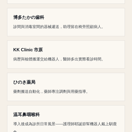
博多たかの歯科
診間與消毒室間的器械遞送，助理留在椅旁照顧病人。
KK Clinic 市原
病歷與檢體搬運交給機器人，醫師多出實際看診時間。
ひのき薬局
藥劑搬送自動化，藥師專注調劑與用藥指導。
温耳鼻咽喉科
導入後成為診所日常風景——護理師耶誕節幫機器人戴上馴鹿