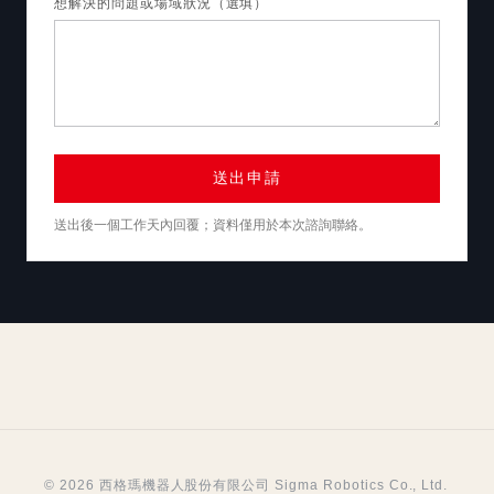
想解決的問題或場域狀況（選填）
送出申請
送出後一個工作天內回覆；資料僅用於本次諮詢聯絡。
© 2026 西格瑪機器人股份有限公司 Sigma Robotics Co., Ltd.