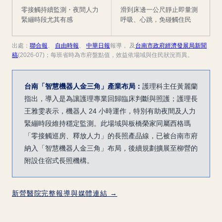
零接觸持續監測・夜間人力
滑到床邊一公尺靜止即量測
緊繃時段尤其有感
呼吸、心跳，免碰觸住民
出處：
聯合報
、
自由時報
、
中華日報
報導， 及
台南市政府經濟發展局新聞
稿
(2026-07)；每班省時為市府盤點值，效益依場域與住民狀況而異。
台南「智慧機器人金三角」產業布局：
護理科主任黃麗蘭
指出，導入是為讓護理專業回歸臨床判斷與照護；護理長
王雅雯表示，機器人 24 小時運作，特別有助夜間及人力
緊繃時段維持穩定監測。此場域與板橋榮家同屬西格瑪
「零接觸巡房、釋放人力」的長照產品線，已被台南市府
納入「智慧機器人金三角」布局，後續規劃擴展至柳營的
附設住宿式長照機構。
新營醫院完整報導與媒體連結 →