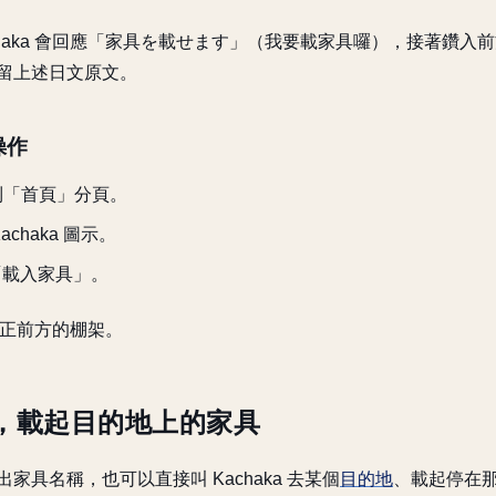
chaka 會回應「家具を載せます」（我要載家具囉），接著鑽入
留上述日文原文。
操作
切到「首頁」分頁。
chaka 圖示。
「載入家具」。
抬起正前方的棚架。
，載起目的地上的家具
家具名稱，也可以直接叫 Kachaka 去某個
目的地
、載起停在